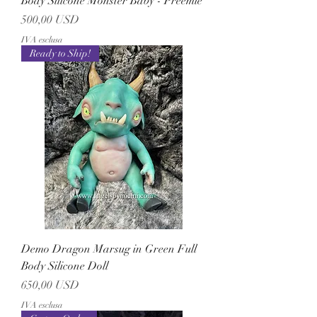
Body Silicone Monster Baby - Preemie
Prezzo
500,00 USD
IVA esclusa
Ready to Ship!
Demo Dragon Marsug in Green Full
Body Silicone Doll
Prezzo
650,00 USD
IVA esclusa