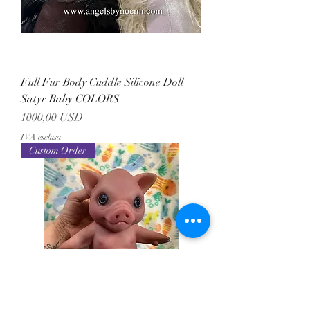
Full Fur Body Cuddle Silicone Doll
Satyr Baby COLORS
Prezzo
1000,00 USD
IVA esclusa
Custom Order