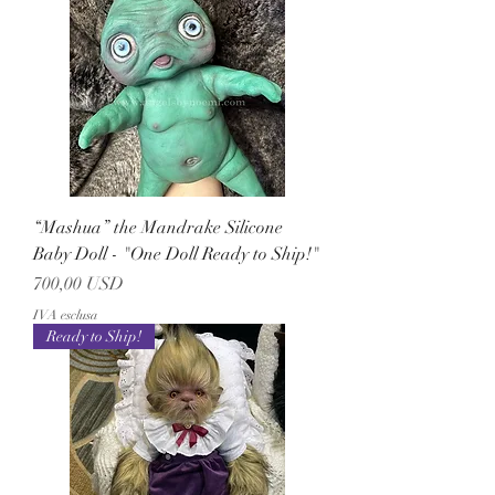
“Mashua” the Mandrake Silicone
Baby Doll - "One Doll Ready to Ship!"
Prezzo
700,00 USD
IVA esclusa
Ready to Ship!