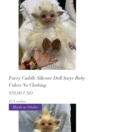
Furry Cuddle Silicone Doll Satyr Baby
Colors No Clothing
Prezzo
950,00 USD
IVA esclusa
Made to Order