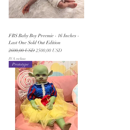
FBS Baby Boy Preemie - 16 Inches -
Last One Sold Out Edition
Prezzo regolare
Prezzo scontato
2600,00 USD
2500,00 USD
IVA esclusa
Prototype