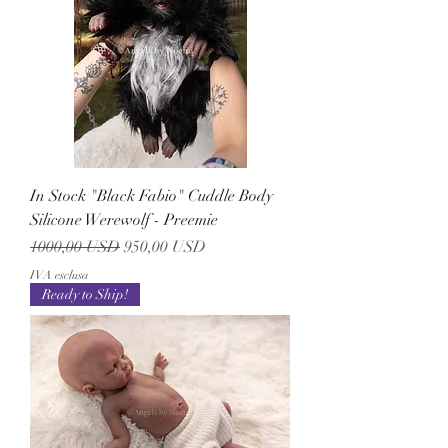
In Stock "Black Fabio" Cuddle Body
Silicone Werewolf - Preemie
Prezzo regolare
Prezzo scontato
1000,00 USD
950,00 USD
IVA esclusa
Ready to Ship!