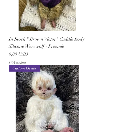
In Stock " Brown Victor" Cuddle Body
Silicone Werewolf - Preemie
Prezzo
0,00 USD
IVA esclusa
Custom Order