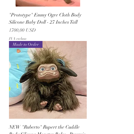
"Prototype" Emmy Ogre Cloth Body
Silicone Baby Doll - 27 Inches Tall
Prezzo
1700,00 USD
IVA esclusa
Made to Order
NEW "Ruberto" Rupert the Cuddle