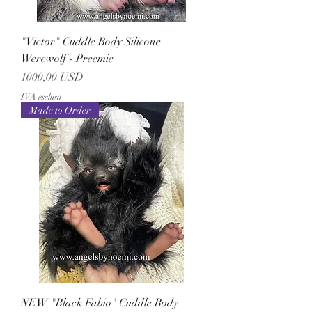
"Victor" Cuddle Body Silicone
Werewolf - Preemie
Prezzo
1000,00 USD
IVA esclusa
Made to Order
NEW "Black Fabio" Cuddle Body