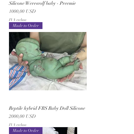
Silicone Werewolf baby - Preemie
Prezzo
1000,00 USD
IVA esclusa
Made to Order
Reptile hybrid FBS Baby Doll Silicone
Prezzo
2000,00 USD
IVA esclusa
Made to Order