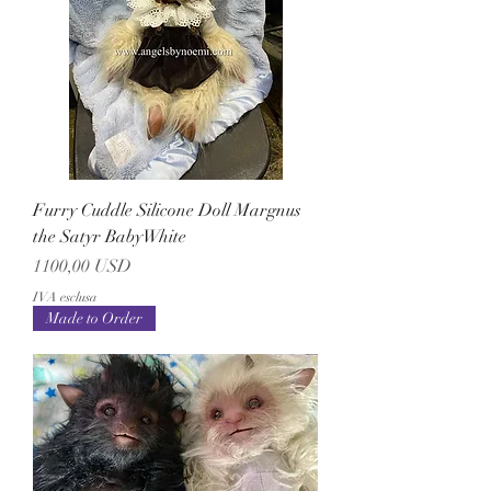
Furry Cuddle Silicone Doll Margnus
the Satyr BabyWhite
Prezzo
1100,00 USD
IVA esclusa
Made to Order