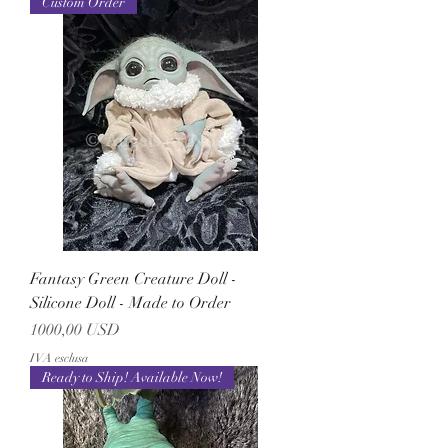
Custom Order
Fantasy Green Creature Doll -
Silicone Doll - Made to Order
Prezzo
1000,00 USD
IVA esclusa
Ready to Ship! Available Now!