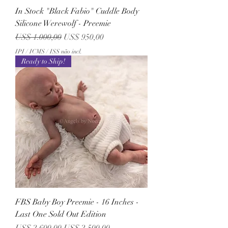
In Stock "Black Fabio" Cuddle Body
Silicone Werewolf - Preemie
Preço normal
Preço promocional
US$ 1.000,00
US$ 950,00
IPI / ICMS / ISS não incl.
Ready to Ship!
FBS Baby Boy Preemie - 16 Inches -
Last One Sold Out Edition
Preço normal
Preço promocional