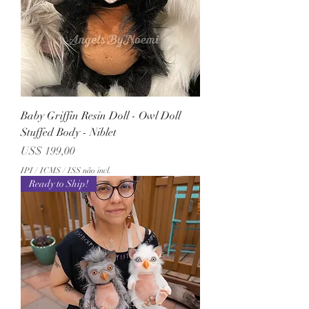
Baby Griffin Resin Doll - Owl Doll
Stuffed Body - Niblet
Preço
US$ 199,00
IPI / ICMS / ISS não incl.
Ready to Ship!