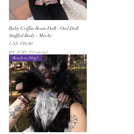
Baby Griffin Resin Doll - Owl Doll
Stuffed Body - Mochi
Preço
US$ 199,00
IPI / ICMS / ISS não incl.
Ready to Ship!