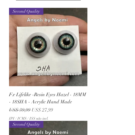
Second Quality
Fx Lifelike -Resin Eyes Hazel - 18MM
- 18SHA - Acrylic Hand Made
Preço normal
Preço promocional
US$ 39,99
US$ 27,99
IPI / ICMS / ISS não incl.
Second Quality