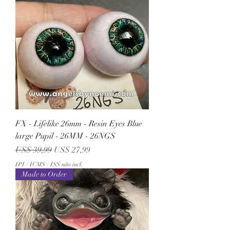
FX - Lifelike 26mm - Resin Eyes Blue
large Pupil - 26MM - 26NGS
Preço normal
Preço promocional
US$ 39,99
US$ 27,99
IPI / ICMS / ISS não incl.
Made to Order