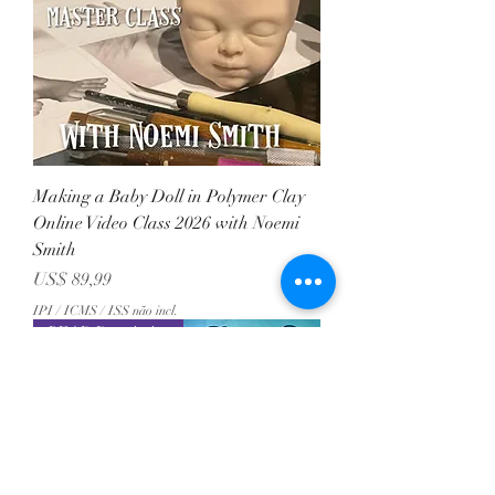
Making a Baby Doll in Polymer Clay
Online Video Class 2026 with Noemi
Smith
Preço
US$ 89,99
IPI / ICMS / ISS não incl.
READ Description