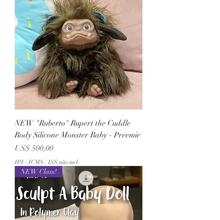
NEW "Ruberto" Rupert the Cuddle
Body Silicone Monster Baby - Preemie
Preço
US$ 500,00
IPI / ICMS / ISS não incl.
NEW Class!