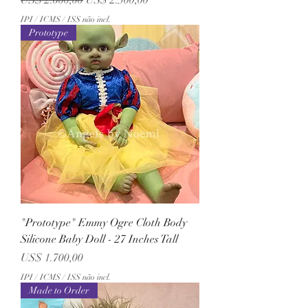
US$ 2.600,00
US$ 2.500,00
IPI / ICMS / ISS não incl.
Prototype
"Prototype" Emmy Ogre Cloth Body
Silicone Baby Doll - 27 Inches Tall
Preço
US$ 1.700,00
IPI / ICMS / ISS não incl.
Made to Order