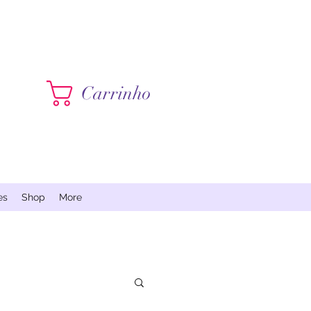
Contate-me
Carrinho
es
Shop
More