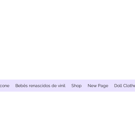
icone
Bebês renascidos de vinil
Shop
New Page
Doll Cloth