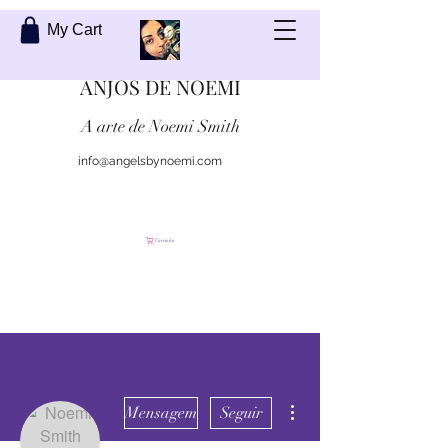
My Cart
ANJOS DE NOEMI
A arte de Noemi Smith
info@angelsbynoemi.com
Contate-me
Carrinho
Mais ações
Mensagem
Seguir